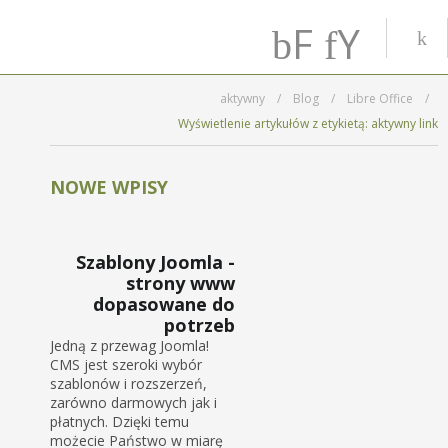
F
Y
ac
o
aktywny
/
Blog
/
Libre Office
/
e
u
Wyświetlenie artykułów z etykietą: aktywny link
b
T
NOWE WPISY
o
u
o
b
Szablony Joomla -
strony www
k
e
dopasowane do
potrzeb
Jedną z przewag Joomla!
CMS jest szeroki wybór
szablonów i rozszerzeń,
zarówno darmowych jak i
płatnych. Dzięki temu
możecie Państwo w miarę