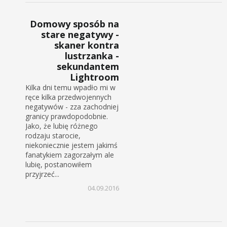
Domowy sposób na
stare negatywy -
skaner kontra
lustrzanka -
sekundantem
Lightroom
Kilka dni temu wpadło mi w
ręce kilka przedwojennych
negatywów - zza zachodniej
granicy prawdopodobnie.
Jako, że lubię różnego
rodzaju starocie,
niekoniecznie jestem jakimś
fanatykiem zagorzałym ale
lubię, postanowiłem
przyjrzeć...
04.09.2016