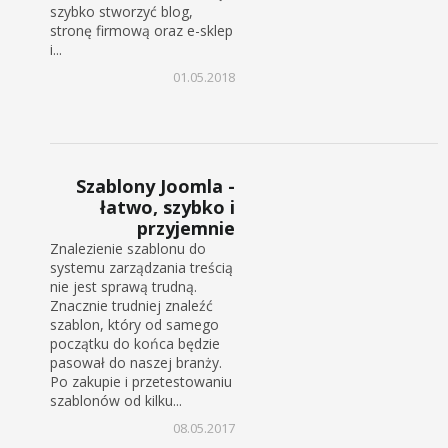
szybko stworzyć blog,
stronę firmową oraz e-sklep
i...
01.05.2018
Szablony Joomla -
łatwo, szybko i
przyjemnie
Znalezienie szablonu do
systemu zarządzania treścią
nie jest sprawą trudną.
Znacznie trudniej znaleźć
szablon, który od samego
początku do końca będzie
pasował do naszej branży.
Po zakupie i przetestowaniu
szablonów od kilku...
08.05.2017